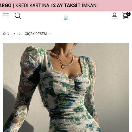
RGO
| KREDİ KART'INA
12 AY TAKSİT
İMKANI
0
ÇIÇEK DESENLI MINI ELBISE 1081 - YEŞIL