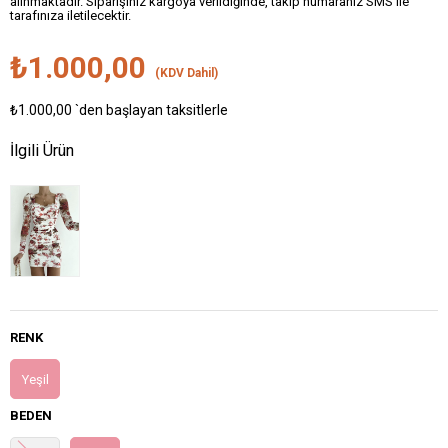
alınmaktadır. Siparişiniz kargoya verildiğinde, takip numaranız SMS ile
tarafınıza iletilecektir.
₺1.000,00
(KDV Dahil)
₺1.000,00
`den başlayan taksitlerle
İlgili Ürün
RENK
Yeşil
BEDEN