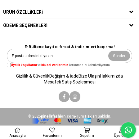
ÜRÜN ÖZELLIKLERI
ÖDEME SEÇENEKLERI
E-Bültene kayıt ol fırsat & indirimleri kaçırma!
Gönder
Üyelik koşullarını
ve
kişisel verilerimin
korunmasını kabul ediyorum.
Gizlilik & Güvenlik
Değişim & İade
Bize Ulaşın
Hakkımızda
Mesafeli Satış Sözleşmesi
© 2025
pinellafashion.com
- Tüm Hakları Saklıdır.
Anasayfa
Favorilerim
Sepetim
Üye Girişi