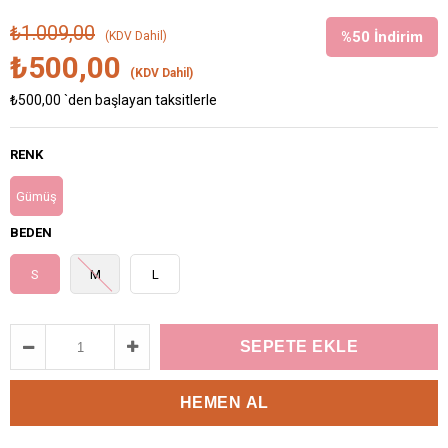
₺1.009,00
%
50
İndirim
(KDV Dahil)
₺500,00
(KDV Dahil)
₺500,00
`den başlayan taksitlerle
RENK
Gümüş
BEDEN
S
M
L