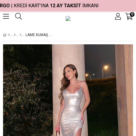
RGO
| KREDİ KART'INA
12 AY TAKSİT
İMKANI
0
LAME KUMAŞ MIDI ELBISE 2024 - GÜMÜŞ