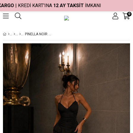
ARGO
| KREDİ KART'INA
12 AY TAKSİT
İMKANI
0
PINELLA NOIR BELLE FIRFIRLI ELBISE - SIYAH